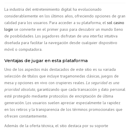
La industria del entretenimiento digital ha evolucionado
considerablemente en los últimos años, ofreciendo opciones de gran
calidad para los usuarios. Para acceder a su plataforma, el
sol casino
login
se convierte en el primer paso para descubrir un mundo lleno
de posibilidades. Los jugadores disfrutan de una interfaz intuitiva
diseñada para facilitar la navegación desde cualquier dispositivo
móvil o computadora.
Ventajas de jugar en esta plataforma
Uno de los aspectos más destacados de este sitio es su variada
selección de títulos que incluye tragamonedas clásicas, juegos de
mesa y opciones en vivo con crupieres reales.
La seguridad es una
prioridad absoluta
, garantizando que cada transacción y dato personal
esté protegido mediante protocolos de encriptación de última
generación. Los usuarios suelen apreciar especialmente la rapidez
en los retiros y la transparencia de los términos promocionales que
ofrecen constantemente.
Además de la oferta técnica, el sitio destaca por su soporte