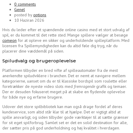
0 comments
Genel
posted by
options
10 Haziran 2026
Hvis du leder efter et spændende online casino med et stort udvalg af
spil, er du kommet til det rette sted. Mange spillere vælger at besøge
comeon
for at opleve en sikker og underholdende spilleplatform. Med
licensen fra Spillemyndigheden kan du altid føle dig tryg, når du
placerer dine væddemål på siden.
Spiludvalg og brugeroplevelse
Platformen tilbyder en bred vifte af spilleautomater fra de mest
anerkendte spiludviklere i branchen. Det er nemt at navigere mellem
kategorierne, uanset om du er til klassiske bordspil som roulette eller
foretrækker de nyeste video slots med
fremragende
grafik og temaer.
Der er desuden fokuseret meget på at skabe en flydende oplevelse
for både nye og erfarne brugere.
Udover det store spilbibliotek kan man også drage fordel af deres
kundeservice, som altid står klar til at hjælpe. Det er vigtigt altid at
spille ansvarligt, og siden tilbyder gode værktøjer til at sætte grænser
for sit eget spilforbrug. Samlet set er det en solid destination for alle,
der sætter pris på god underholdning og høj kvalitet i hverdagen.