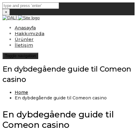
×
Anasayfa
Hakkımızda
Ürünler
İletişim
Toggle navigation
En dybdegående guide til Comeon
casino
Home
En dybdegående guide til Comeon casino
En dybdegående guide til
Comeon casino