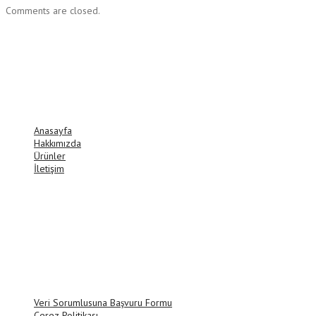
Comments are closed.
Hakkımızda
Lorem ipsum dolor sit amet, consectetur adipiscing elit. Nam turpis
quam, sodales in ante sagittis, varius efficitur mauris.
DOLAŞIM MENÜSÜ
Anasayfa
Hakkımızda
Ürünler
İletişim
iletişim
DALİ ELDİVEN
Adres: Atatürk Mah. Yıldırım Beyazıt Cad. Ömür Sk. No: 9 Arnavutköy /
İSTANBUL
E-Mail: info@dalieldiven.com
Veri Sorumlusuna Başvuru Formu
Çerez Politikası