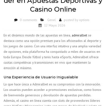
der en Apuestas Deportivas y
Casino Online
0 comments
Genel
posted by
options
12 Mayıs 2026
En el dinámico mundo de las apuestas en línea,
admiralbet
se
destaca como una opción premium para los aficionados al deporte y
los juegos de casino. Con una interfaz intuitiva y una amplia variedad
de opciones, esta plataforma ha conquistado a miles de usuarios en
toda Europa. Desde fútbol y tenis hasta eSports, Admiralbet ofrece
cuotas competitivas y transmisiones en vivo que mantienen la
emoción al máximo.
Una Experiencia de Usuario Inigualable
Lo que hace única a Admiralbet es su compromiso con la innovación.
Los usuarios pueden acceder a promociones exclusivas, como bonos
de bienvenida generosos y devolución de apuestas perdidas.
Además, el casino en línea cuenta con slots de proveedores líderes
como NetEnt y Microgaming, junto con mesas de blackjack y ruleta en