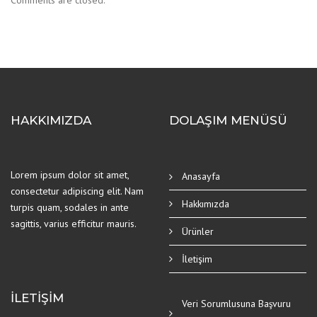
HAKKIMIZDA
DOLAŞIM MENÜSÜ
Lorem ipsum dolor sit amet,
Anasayfa
consectetur adipiscing elit. Nam
Hakkımızda
turpis quam, sodales in ante
sagittis, varius efficitur mauris.
Ürünler
İletişim
ILETIŞIM
Veri Sorumlusuna Başvuru