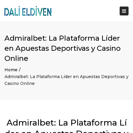
×
Togg
navi
Admiralbet: La Plataforma Líder
en Apuestas Deportivas y Casino
Online
Home
Admiralbet: La Plataforma Líder en Apuestas Deportivas y
Casino Online
Admiralbet: La Plataforma Lí